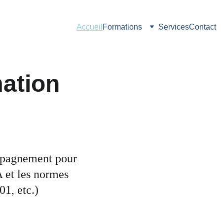
Accueil
Formations
Services
Contact
mation 
mpagnement pour 
A et les normes 
1, etc.)