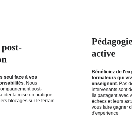
Pédagogie
 post-
active
on
Bénéficiez de l'ex
s seul face à vos 
formateurs qui viv
onsabilités
. Nous 
enseignent.
 Pas de
compagnement post-
intervenants sont d
alider la mise en pratique 
Ils partagent avec 
iers blocages sur le terrain.
échecs et leurs ast
vous faire gagner 
d'expérience.